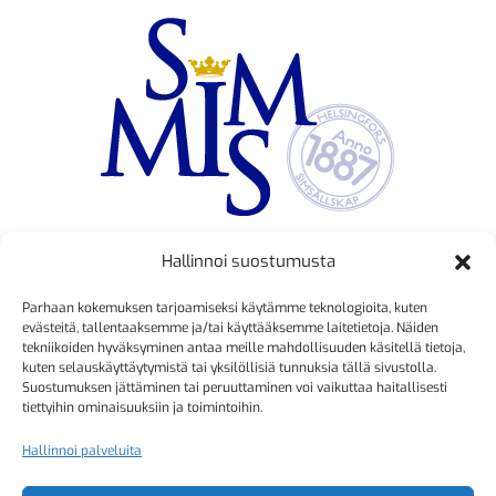
Hallinnoi suostumusta
TOIMINNANJOHTAJA
Parhaan kokemuksen tarjoamiseksi käytämme teknologioita, kuten
Kristiina Mäkinen
evästeitä, tallentaaksemme ja/tai käyttääksemme laitetietoja. Näiden
tekniikoiden hyväksyminen antaa meille mahdollisuuden käsitellä tietoja,
040 725 3186
kuten selauskäyttäytymistä tai yksilöllisiä tunnuksia tällä sivustolla.
kristiina.makinen@simmis.fi
Suostumuksen jättäminen tai peruuttaminen voi vaikuttaa haitallisesti
tiettyihin ominaisuuksiin ja toimintoihin.
Hallinnoi palveluita
KURSSIASIAT