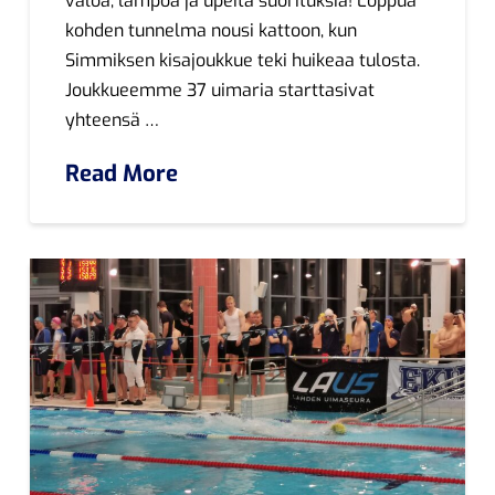
valoa, lämpöä ja upeita suorituksia! Loppua
kohden tunnelma nousi kattoon, kun
Simmiksen kisajoukkue teki huikeaa tulosta.
Joukkueemme 37 uimaria starttasivat
yhteensä …
Read More