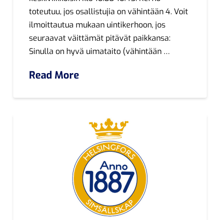
toteutuu, jos osallistujia on vähintään 4. Voit
ilmoittautua mukaan uintikerhoon, jos
seuraavat väittämät pitävät paikkansa:
Sinulla on hyvä uimataito (vähintään …
Read More