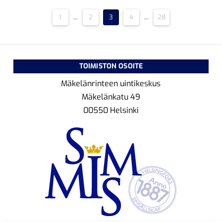
1
...
2
3
4
...
28
TOIMISTON OSOITE
Mäkelänrinteen uintikeskus
Mäkelänkatu 49
00550 Helsinki