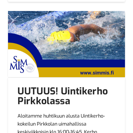
UUTUUS! Uintikerho
Pirkkolassa
Aloitamme huhtikuun alusta Uintikerho-
kokeilun Pirkkolan uimahallissa
keskiviikkoisin klo 16:00-16:45. Kerho