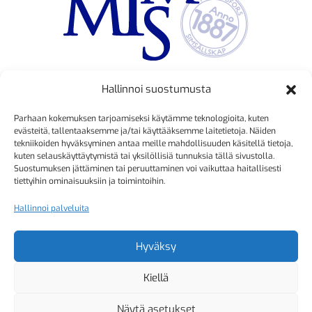
Hallinnoi suostumusta
TOIMINNANJOHTAJA
Parhaan kokemuksen tarjoamiseksi käytämme teknologioita, kuten
Kristiina Mäkinen
evästeitä, tallentaaksemme ja/tai käyttääksemme laitetietoja. Näiden
tekniikoiden hyväksyminen antaa meille mahdollisuuden käsitellä tietoja,
040 725 3186
kuten selauskäyttäytymistä tai yksilöllisiä tunnuksia tällä sivustolla.
kristiina.makinen@simmis.fi
Suostumuksen jättäminen tai peruuttaminen voi vaikuttaa haitallisesti
tiettyihin ominaisuuksiin ja toimintoihin.
Hallinnoi palveluita
KURSSIASIAT
Kyselyt ja muut yhteydenotot
Hyväksy
sähköpostitse:
Kiellä
kurssitoiminta@simmis.fi
Näytä asetukset